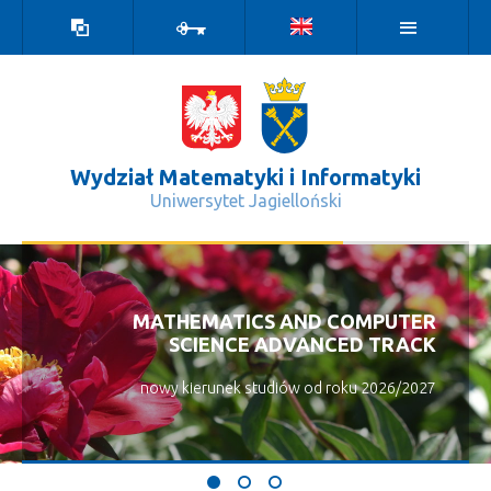
Wersja
Zaloguj
kontrastowa
Wydział Matematyki i Informatyki
Uniwersytet Jagielloński
✨20 lat wydziału! - Wydział Matemat
MATHEMATICS AND COMPUTER
SCIENCE ADVANCED TRACK
nowy kierunek studiów od roku 2026/2027