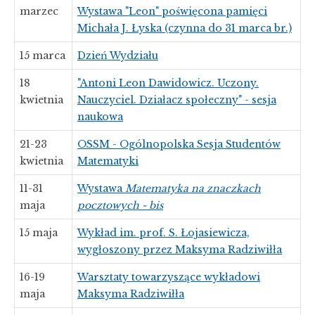
marzec
Wystawa "Leon" poświęcona pamięci
Michała J. Łyska (czynna do 31 marca br.)
15 marca
Dzień Wydziału
18
"Antoni Leon Dawidowicz. Uczony.
kwietnia
Nauczyciel. Działacz społeczny" - sesja
naukowa
21-23
OSSM - Ogólnopolska Sesja Studentów
kwietnia
Matematyki
11-31
Wystawa
Matematyka na znaczkach
maja
pocztowych - bis
15 maja
Wykład im. prof. S. Łojasiewicza,
wygłoszony przez Maksyma Radziwiłła
16-19
Warsztaty towarzyszące wykładowi
maja
Maksyma Radziwiłła