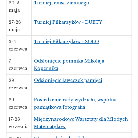
20-21
Turniej tenisa ziemnego
maja
27-28
Turniej Piłkarzyków - DUETY
maja
3-4
Turniej Piłkarzyków - SOLO
czerwca
7
Odsłonięcie pomnika Mikołaja
czerwca
Kopernika
29
Odsłonięcie ławeczek pamięci
czerwca
29
Posiedzenie rady wydziału, wspólna
czerwca
pamiątkowa fotografia
17-23
Międzynarodowe Warsztaty dla Młodych
września
Matematyków