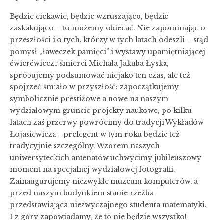
Będzie ciekawie, będzie wzruszająco, będzie
zaskakująco – to możemy obiecać. Nie zapominając o
przeszłości i o tych, którzy w tych latach odeszli – stąd
pomysł „ławeczek pamięci” i wystawy upamiętniającej
ćwierćwiecze śmierci Michała Jakuba Łyska,
spróbujemy podsumować niejako ten czas, ale też
spojrzeć śmiało w przyszłość: zapoczątkujemy
symbolicznie prestiżowe a nowe na naszym
wydziałowym gruncie projekty naukowe, po kilku
latach zaś przerwy powrócimy do tradycji Wykładów
Łojasiewicza ‒ prelegent w tym roku będzie też
tradycyjnie szczególny. Wzorem naszych
uniwersyteckich antenatów uchwycimy jubileuszowy
moment na specjalnej wydziałowej fotografii.
Zainaugurujemy niezwykłe muzeum komputerów, a
przed naszym budynkiem stanie rzeźba
przedstawiająca niezwyczajnego studenta matematyki.
I z góry zapowiadamy, że to nie będzie wszystko!