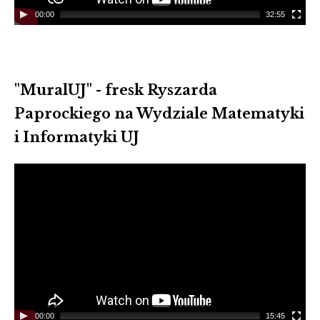
00:00
32:55
"MuralUJ" - fresk Ryszarda
Paprockiego na Wydziale Matematyki
i Informatyki UJ
Video
Player
00:00
15:45