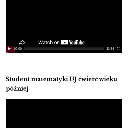
00:00
33:54
Student matematyki UJ ćwierć wieku
później
Video
Player