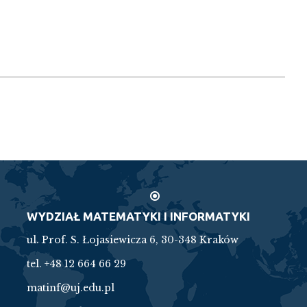
WYDZIAŁ MATEMATYKI I INFORMATYKI
ul. Prof. S. Łojasiewicza 6, 30-348 Kraków
tel. +48 12 664 66 29
matinf@uj.edu.pl