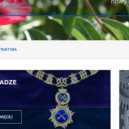
nowy 
TRUKTURA
ADZE
WIĘCEJ