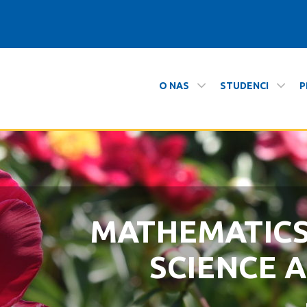
O NAS
STUDENCI
P
formatyki
MATHEMATIC
ZAPRASZAMY N
SCIENCE 