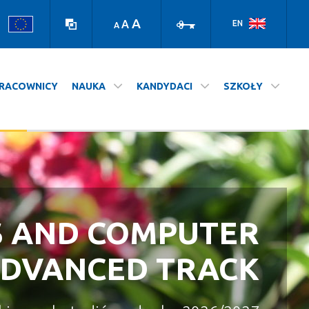
Wersja
Zaloguj
kontrastowa
A
A
EN
A
RACOWNICY
NAUKA
KANDYDACI
SZKOŁY
S AND COMPUTER
A NASZ WYDZIAŁ
STUDIUJ NA UJ
ADVANCED TRACK