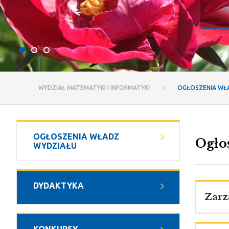
WYDZIAŁ MATEMATYKI I INFORMATYKI
OGŁOSZENIA WŁ
OGŁOSZENIA WŁADZ
Ogło
WYDZIAŁU
DYDAKTYKA
Zarz