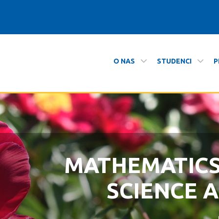
O NAS
STUDENCI
P
ł Matematyki i Informatyki
MATHEMATIC
ZAPRASZAMY N
SCIENCE 