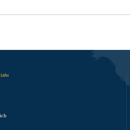
iału
ich