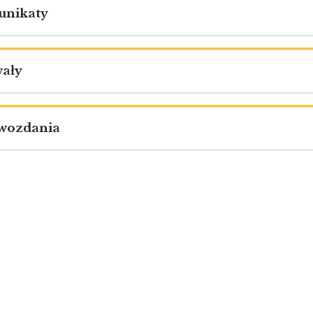
nikaty
ały
wozdania