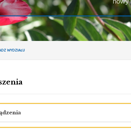
nowy 
ADZ WYDZIAŁU
szenia
ądzenia