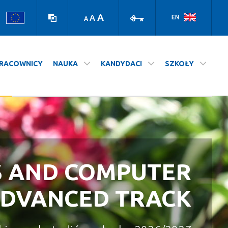
Wersja
Zaloguj
kontrastowa
A
A
EN
A
RACOWNICY
NAUKA
KANDYDACI
SZKOŁY
S AND COMPUTER
A NASZ WYDZIAŁ
STUDIUJ NA UJ
ADVANCED TRACK