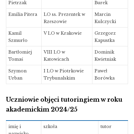
Pietrzak
Burek
Emilia Pitera
LO ss. Prezentek w
Marcin
Rzeszowie
Kulczycki
Kamil
V LO w Krakowie
Grzegorz
Szmurło
Kapustka
Bartłomiej
VIII LO w
Dominik
Tomaś
Katowicach
Kwietniak
Szymon
I LO w Piotrkowie
Paweł
Urban
Trybunalskim
Borówka
Uczniowie objęci tutoringiem w roku
akademickim 2024/25
imię i
szkoła
tutor
nazwisko