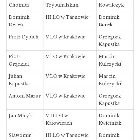
Chomicz
Trybunalskim
Kowalczyk
Dominik
III LO w Tarnowie
Dominik
Dereń
Burek
Piotr Dybich
V LO w Krakowie
Grzegorz
Kapustka
Piotr
V LO w Krakowie
Marcin
Grądziel
Kulczycki
Julian
V LO w Krakowie
Marcin
Kapustka
Kulczycki
Antoni Mazur
V LO w Krakowie
Grzegorz
Kapustka
Jan Micyk
VIII LO w
Dominik
Katowicach
Kwietniak
Sławomir
III LO w Tarnowie
Dominik