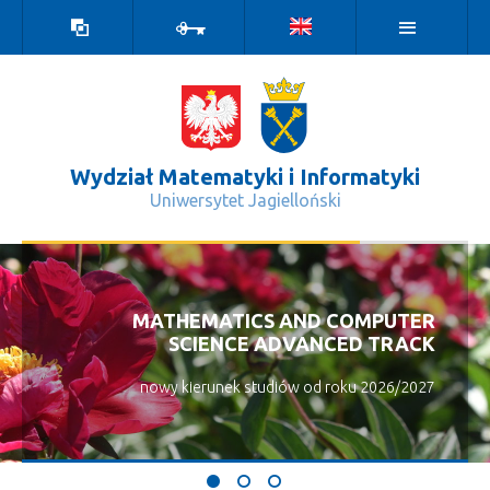
Wersja
Zaloguj
kontrastowa
Wydział Matematyki i Informatyki
Uniwersytet Jagielloński
Opieka indywidualna - Wydział Mate
MATHEMATICS AND COMPUTER
SCIENCE ADVANCED TRACK
nowy kierunek studiów od roku 2026/2027