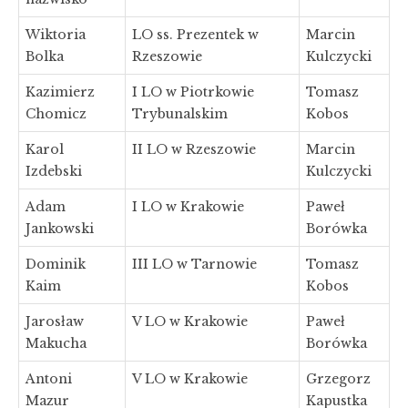
Wiktoria
LO ss. Prezentek w
Marcin
Bolka
Rzeszowie
Kulczycki
Kazimierz
I LO w Piotrkowie
Tomasz
Chomicz
Trybunalskim
Kobos
Karol
II LO w Rzeszowie
Marcin
Izdebski
Kulczycki
Adam
I LO w Krakowie
Paweł
Jankowski
Borówka
Dominik
III LO w Tarnowie
Tomasz
Kaim
Kobos
Jarosław
V LO w Krakowie
Paweł
Makucha
Borówka
Antoni
V LO w Krakowie
Grzegorz
Mazur
Kapustka