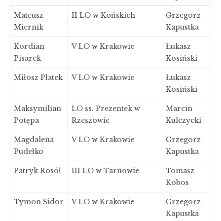
Mateusz
II LO w Końskich
Grzegorz
Miernik
Kapustka
Kordian
V LO w Krakowie
Łukasz
Pisarek
Kosiński
Miłosz Płatek
V LO w Krakowie
Łukasz
Kosiński
Maksymilian
LO ss. Prezentek w
Marcin
Potępa
Rzeszowie
Kulczycki
Magdalena
V LO w Krakowie
Grzegorz
Pudełko
Kapustka
Patryk Rosół
III LO w Tarnowie
Tomasz
Kobos
Tymon Sidor
V LO w Krakowie
Grzegorz
Kapustka