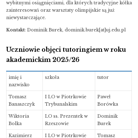
wybitnymi osiągnięciami, dla których tradycyjne kółka
zainteresowań oraz warsztaty olimpijskie są już
niewystarczające.
Kontakt
: Dominik Burek, dominik.burek[at]uj.edu.pl
Uczniowie objęci tutoringiem w roku
akademickim 2025/26
imię i
szkoła
tutor
nazwisko
Tomasz
I LO w Piotrkowie
Paweł
Banaszczyk
Trybunalskim
Borówka
Wiktoria
LO ss. Prezentek w
Dominik
Bolka
Rzeszowie
Burek
Kazimierz
I LO w Piotrkowie
Tomasz