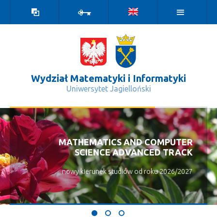
Wersja
Zaloguj
kontrastowa
Wydział Matematyki i Informatyki
Uniwersytet Jagielloński
Obrony prac doktorskich - Wydział M
MATHEMATICS AND COMPUTER
SCIENCE ADVANCED TRACK
nowy kierunek studiów od roku 2026/2027