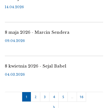
14.04.2026
8 maja 2026 - Marcin Sendera
09.04.2026
8 kwietnia 2026 - Sejal Babel
04.03.2026
Aktualna
1
Strona
2
Strona
3
Strona
4
Strona
5
...
Strona
16
Następna
strona