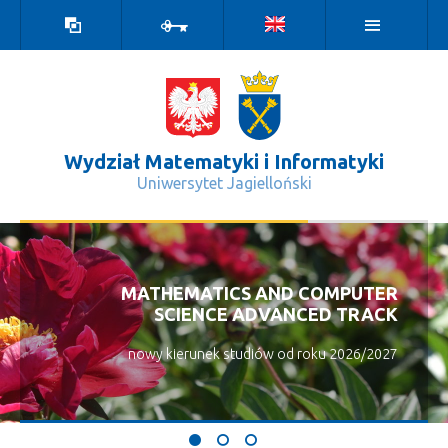
Wersja
Zaloguj
kontrastowa
Wydział Matematyki i Informatyki
Uniwersytet Jagielloński
Władze - Wydział Matematyki i Info
MATHEMATICS AND COMPUTER
SCIENCE ADVANCED TRACK
nowy kierunek studiów od roku 2026/2027