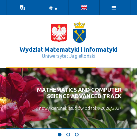
Wersja
Zaloguj
kontrastowa
Wydział Matematyki i Informatyki
Uniwersytet Jagielloński
Koordynatorzy - Wydział Matematyki
MATHEMATICS AND COMPUTER
SCIENCE ADVANCED TRACK
nowy kierunek studiów od roku 2026/2027