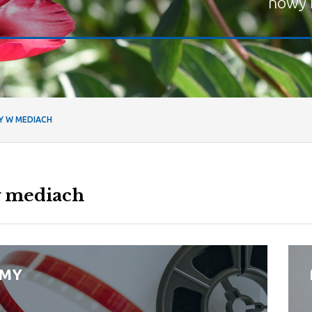
nowy 
Y W MEDIACH
 mediach
LMY