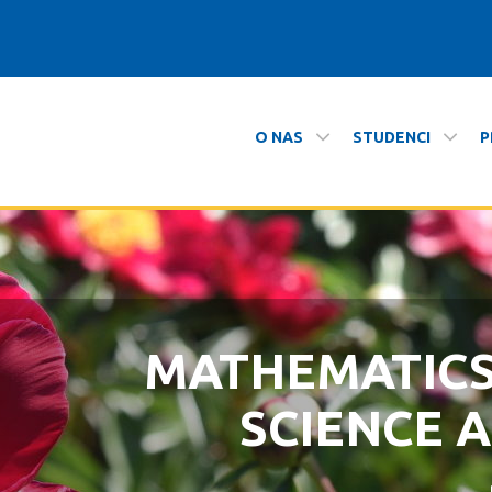
O NAS
STUDENCI
P
i Informatyki
MATHEMATIC
ZAPRASZAMY N
SCIENCE 