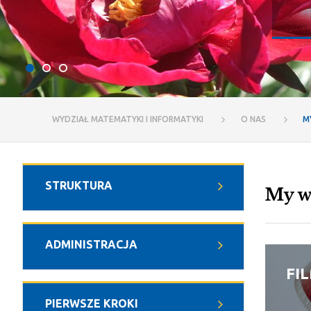
WYDZIAŁ MATEMATYKI I INFORMATYKI
O NAS
M
STRUKTURA
My w
ADMINISTRACJA
FI
PIERWSZE KROKI