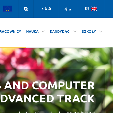
Wersja
Zaloguj
kontrastowa
A
A
EN
A
RACOWNICY
NAUKA
KANDYDACI
SZKOŁY
S AND COMPUTER
A NASZ WYDZIAŁ
STUDIUJ NA UJ
ADVANCED TRACK