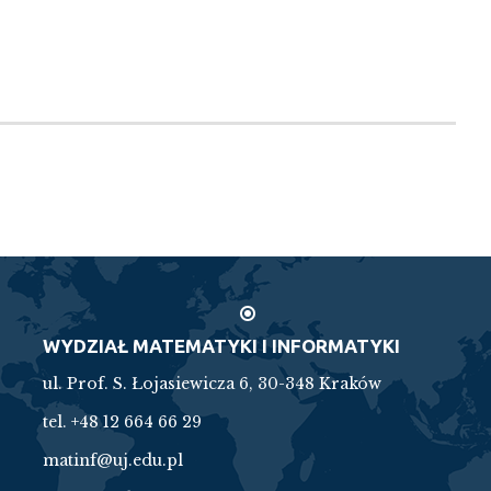
WYDZIAŁ MATEMATYKI I INFORMATYKI
ul. Prof. S. Łojasiewicza 6, 30-348 Kraków
tel. +48 12 664 66 29
matinf@uj.edu.pl