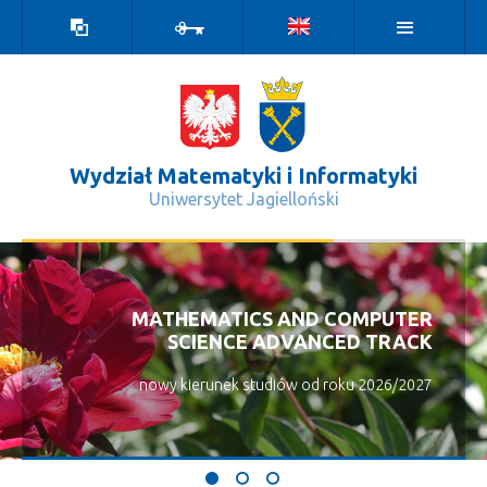
Wersja
Zaloguj
kontrastowa
Wydział Matematyki i Informatyki
Uniwersytet Jagielloński
Grupy badawcze - Wydział Matematyk
MATHEMATICS AND COMPUTER
SCIENCE ADVANCED TRACK
nowy kierunek studiów od roku 2026/2027