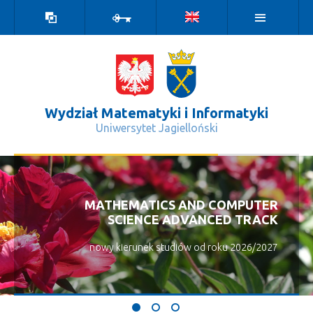
Wersja
Zaloguj
kontrastowa
Wydział Matematyki i Informatyki
Uniwersytet Jagielloński
Wydarzenia - Wydział Matematyki i 
MATHEMATICS AND COMPUTER
SCIENCE ADVANCED TRACK
nowy kierunek studiów od roku 2026/2027