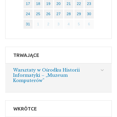
17
18
19
20
21
22
23
24
25
26
27
28
29
30
31
1
2
3
4
5
6
TRWAJĄCE
Warsztaty w Ośrodku Historii
Informatyki – „Muzeum
Komputerów”
WKRÓTCE