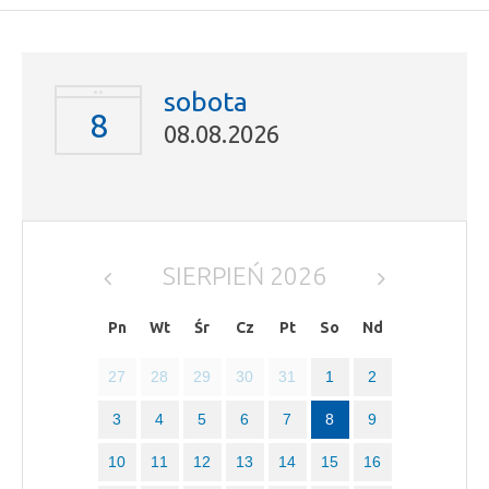
sobota
8
08.08.2026
SIERPIEŃ 2026
Poprzedni
Następny
miesiąc
miesiąc
Pn
Wt
Śr
Cz
Pt
So
Nd
27
28
29
30
31
1
2
3
4
5
6
7
8
9
10
11
12
13
14
15
16