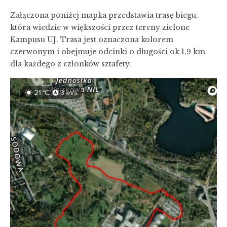
Załączona poniżej mapka przedstawia trasę biegu,
która wiedzie w większości przez tereny zielone
Kampusu UJ. Trasa jest oznaczona kolorem
czerwonym i obejmuje odcinki o długości ok 1,9 km
dla każdego z członków sztafety.