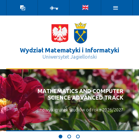
Wersja
Zaloguj
kontrastowa
Wydział Matematyki i Informatyki
Uniwersytet Jagielloński
Bieg w dobrej sprawie - Wydział Mat
MATHEMATICS AND COMPUTER
SCIENCE ADVANCED TRACK
nowy kierunek studiów od roku 2026/2027