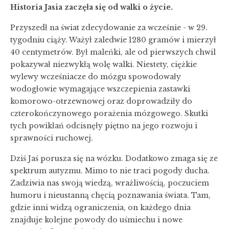
Historia Jasia zaczęła się od walki o życie.
Przyszedł na świat zdecydowanie za wcześnie - w 29.
tygodniu ciąży. Ważył zaledwie 1280 gramów i mierzył
40 centymetrów. Był maleńki, ale od pierwszych chwil
pokazywał niezwykłą wolę walki. Niestety, ciężkie
wylewy wcześniacze do mózgu spowodowały
wodogłowie wymagające wszczepienia zastawki
komorowo-otrzewnowej oraz doprowadziły do
czterokończynowego porażenia mózgowego. Skutki
tych powikłań odcisnęły piętno na jego rozwoju i
sprawności ruchowej.
Dziś Jaś porusza się na wózku. Dodatkowo zmaga się ze
spektrum autyzmu. Mimo to nie traci pogody ducha.
Zadziwia nas swoją wiedzą, wrażliwością, poczuciem
humoru i nieustanną chęcią poznawania świata. Tam,
gdzie inni widzą ograniczenia, on każdego dnia
znajduje kolejne powody do uśmiechu i nowe