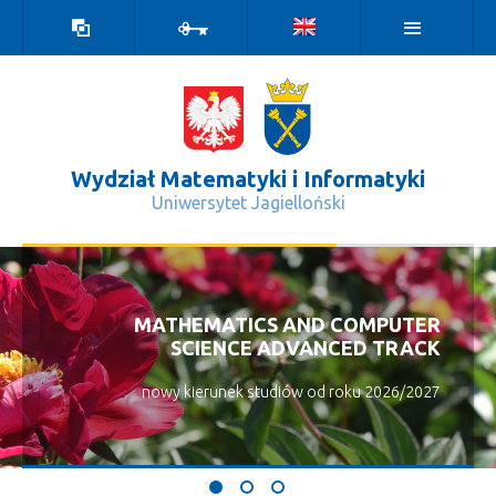
Wersja
Zaloguj
kontrastowa
Wydział Matematyki i Informatyki
Uniwersytet Jagielloński
Wydarzenia - Wydział Matematyki i 
MATHEMATICS AND COMPUTER
SCIENCE ADVANCED TRACK
nowy kierunek studiów od roku 2026/2027