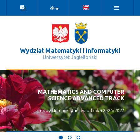
Wersja
Zaloguj
kontrastowa
Wydział Matematyki i Informatyki
Uniwersytet Jagielloński
Regulamin - Wydział Matematyki i I
MATHEMATICS AND COMPUTER
SCIENCE ADVANCED TRACK
nowy kierunek studiów od roku 2026/2027