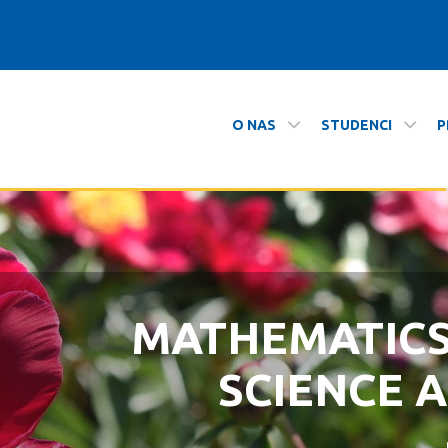
O NAS
STUDENCI
P
tyki
MATHEMATIC
ZAPRASZAMY N
SCIENCE 