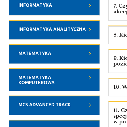
INFORMATYKA
7. Cz
akce
INFORMATYKA ANALITYCZNA
8. K
MATEMATYKA
9. K
pozi
MATEMATYKA
KOMPUTEROWA
10. 
MCS ADVANCED TRACK
11. 
spec
w pr