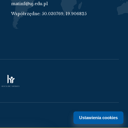
matinf@uj.edu.pl
Współrzędne:
50.030769, 19.906825
Ustawienia cookies