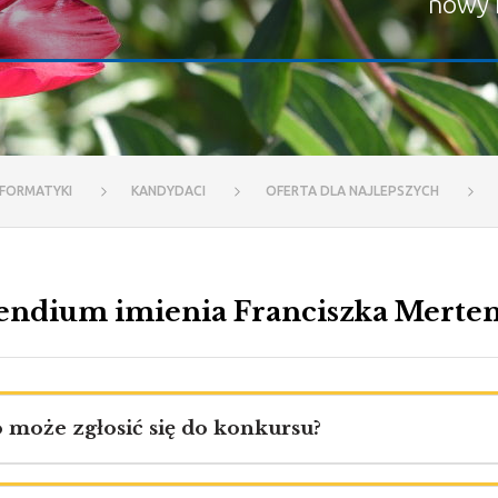
nowy 
NFORMATYKI
KANDYDACI
OFERTA DLA NAJLEPSZYCH
endium imienia Franciszka Merten
o może zgłosić się do konkursu?