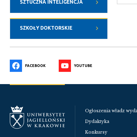
SZTUCZNA INTELIGENCJA
SZKOŁY DOKTORSKIE
FACEBOOK
YOUTUBE
Ogłoszenia władz wydz
Dydaktyka
Konkursy