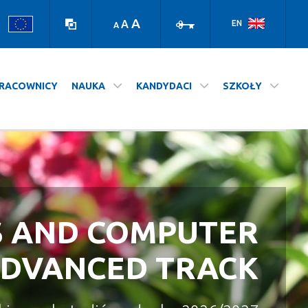
Wersja
Zaloguj
kontrastowa
A
A
EN
A
RACOWNICY
NAUKA
KANDYDACI
SZKOŁY
S AND COMPUTER
A NASZ WYDZIAŁ
STUDIUJ NA UJ
ADVANCED TRACK