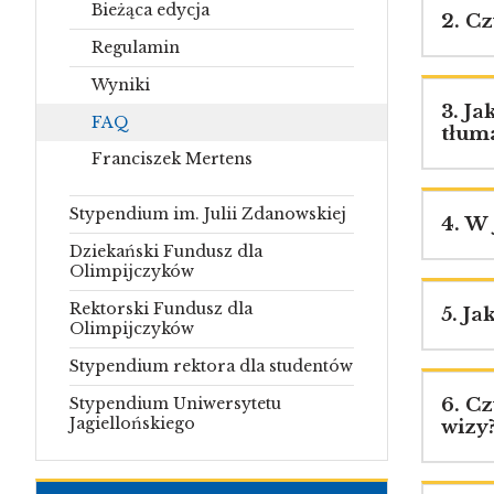
Bieżąca edycja
2. C
Regulamin
Wyniki
3. J
FAQ
tłum
Franciszek Mertens
Stypendium im. Julii Zdanowskiej
4. W
Dziekański Fundusz dla
Olimpijczyków
Rektorski Fundusz dla
5. Ja
Olimpijczyków
Stypendium rektora dla studentów
Stypendium Uniwersytetu
6. C
Jagiellońskiego
wizy