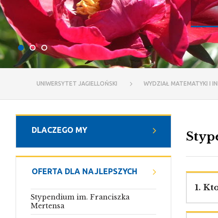
UNIWERSYTET JAGIELLOŃSKI
WYDZIAŁ MATEMATYKI I I
DLACZEGO MY
Styp
OFERTA DLA NAJLEPSZYCH
1. Kt
Stypendium im. Franciszka
Mertensa