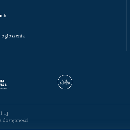
ich
- ogłoszenia
l UJ
a dostępności