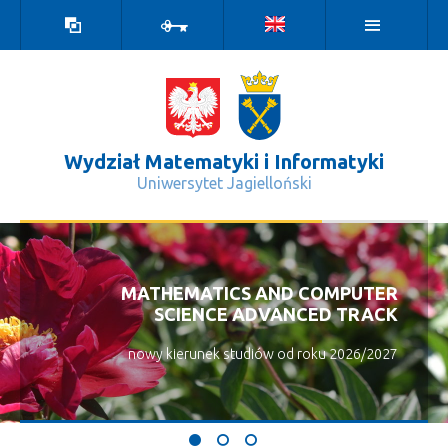
Wersja
Zaloguj
kontrastowa
Wydział Matematyki i Informatyki
Uniwersytet Jagielloński
Bieżąca edycja - Wydział Matematyki
MATHEMATICS AND COMPUTER
SCIENCE ADVANCED TRACK
nowy kierunek studiów od roku 2026/2027