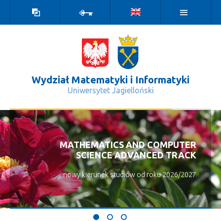
Wersja
Zaloguj
kontrastowa
Wydział Matematyki i Informatyki
Uniwersytet Jagielloński
Regulamin - Wydział Matematyki i I
MATHEMATICS AND COMPUTER
SCIENCE ADVANCED TRACK
nowy kierunek studiów od roku 2026/2027