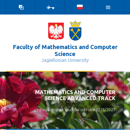
high
log
contrast
in
version
Faculty of Mathematics and Computer
Science
Jagiellonian University
Mapa serwisu - Wydział Matematyki 
MATHEMATICS AND COMPUTER
SCIENCE ADVANCED TRACK
nowy kierunek studiów od roku 2026/2027