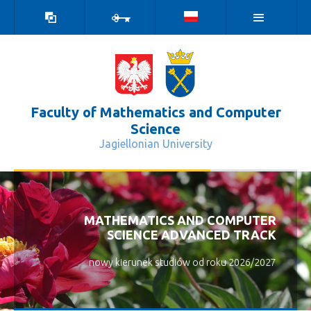
high
log
contrast
in
version
Faculty of Mathematics and Computer
Science
Jagiellonian University
Matematyka - Wydział Matematyki i
MATHEMATICS AND COMPUTER
SCIENCE ADVANCED TRACK
nowy kierunek studiów od roku 2026/2027