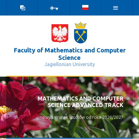
high
log
contrast
in
version
Faculty of Mathematics and Computer
Science
Jagiellonian University
Sztuczna Inteligencja - Wydział Mat
MATHEMATICS AND COMPUTER
SCIENCE ADVANCED TRACK
nowy kierunek studiów od roku 2026/2027