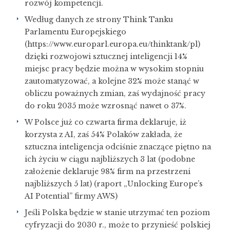
rozwój kompetencji.
Według danych ze strony Think Tanku
Parlamentu Europejskiego
(https://www.europarl.europa.eu/thinktank/pl)
dzięki rozwojowi sztucznej inteligencji 14%
miejsc pracy będzie można w wysokim stopniu
zautomatyzować, a kolejne 32% może stanąć w
obliczu poważnych zmian, zaś wydajność pracy
do roku 2035 może wzrosnąć nawet o 37%.
W Polsce już co czwarta firma deklaruje, iż
korzysta z AI, zaś 54% Polaków zakłada, że
sztuczna inteligencja odciśnie znaczące piętno na
ich życiu w ciągu najbliższych 3 lat (podobne
założenie deklaruje 98% firm na przestrzeni
najbliższych 5 lat) (raport „Unlocking Europe’s
AI Potential” firmy AWS)
Jeśli Polska będzie w stanie utrzymać ten poziom
cyfryzacji do 2030 r., może to przynieść polskiej