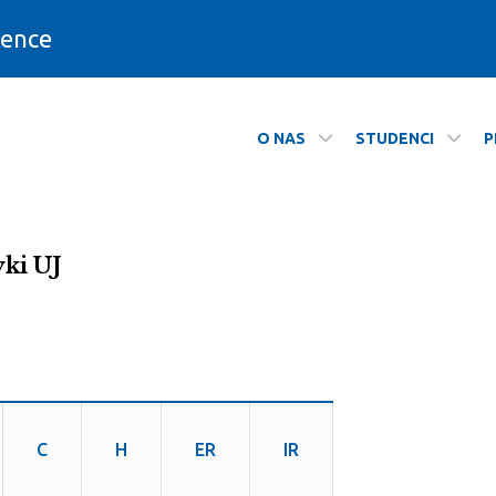
ience
O NAS
STUDENCI
P
Informatyki
ki UJ
C
H
ER
IR