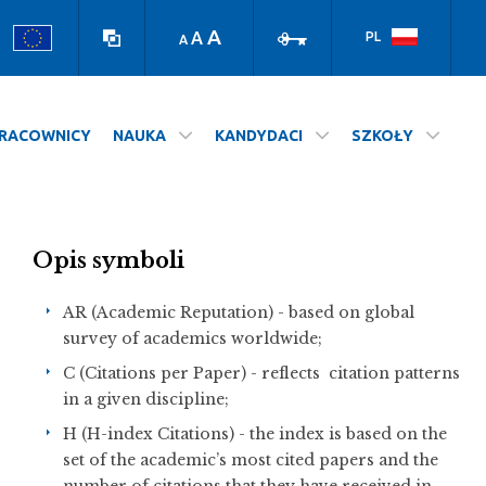
high
log
contrast
in
A
A
PL
A
version
RACOWNICY
NAUKA
KANDYDACI
SZKOŁY
Opis symboli
AR (Academic Reputation) - based on global
survey of academics worldwide;
C (Citations per Paper) - reflects citation patterns
in a given discipline;
H (H-index Citations) - the index is based on the
set of the academic’s most cited papers and the