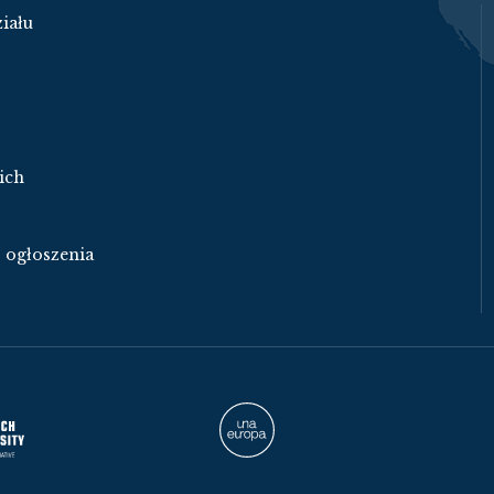
iału
ich
- ogłoszenia