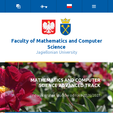
high
log
contrast
in
version
Faculty of Mathematics and Computer
Science
Jagiellonian University
Pierwsze kroki - Wydział Matematyki
MATHEMATICS AND COMPUTER
SCIENCE ADVANCED TRACK
nowy kierunek studiów od roku 2026/2027