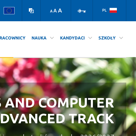
high
log
contrast
in
A
A
PL
A
version
RACOWNICY
NAUKA
KANDYDACI
SZKOŁY
S AND COMPUTER
A NASZ WYDZIAŁ
STUDIUJ NA UJ
ADVANCED TRACK