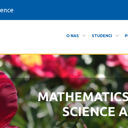
ience
O NAS
STUDENCI
P
i i Informatyki
MATHEMATIC
ZAPRASZAMY N
SCIENCE 