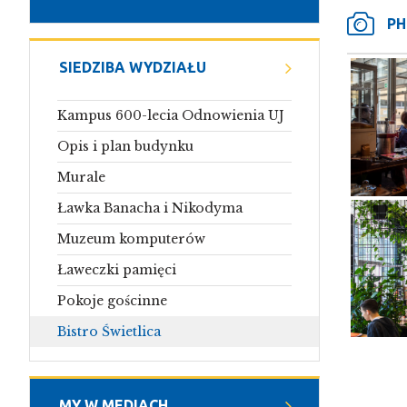
PH
SIEDZIBA WYDZIAŁU
Kampus 600-lecia Odnowienia UJ
Opis i plan budynku
Murale
Ławka Banacha i Nikodyma
Muzeum komputerów
Ławeczki pamięci
Pokoje gościnne
Bistro Świetlica
MY W MEDIACH