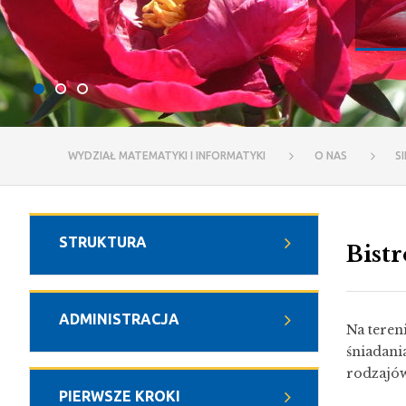
WYDZIAŁ MATEMATYKI I INFORMATYKI
O NAS
S
STRUKTURA
Bistr
ADMINISTRACJA
Na teren
śniadani
rodzajów 
PIERWSZE KROKI