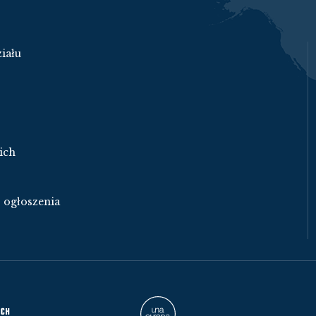
iału
ich
- ogłoszenia