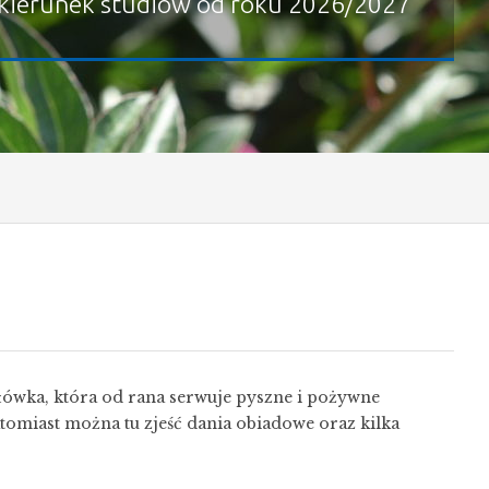
kierunek studiów od roku 2026/2027
stołówka, która od rana serwuje pyszne i pożywne
atomiast można tu zjeść dania obiadowe oraz kilka