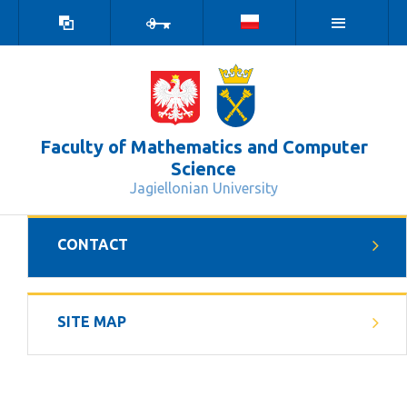
high
log
contrast
in
version
Faculty of Mathematics and Computer
Science
Jagiellonian University
site map - Wydział Matematyki i Inf
CONTACT
SITE MAP