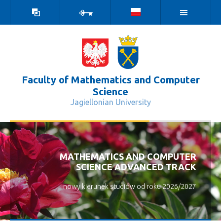
high
log
contrast
in
version
Faculty of Mathematics and Computer
Science
Jagiellonian University
Formularz - Wydział Matematyki i I
MATHEMATICS AND COMPUTER
SCIENCE ADVANCED TRACK
nowy kierunek studiów od roku 2026/2027