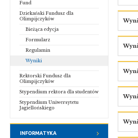
Fund
Dziekański Fundusz dla
Olimpijczyków
Wyni
Bieżąca edycja
Formularz
Wyni
Regulamin
Wyniki
Wyni
Rektorski Fundusz dla
Olimpijczyków
Stypendium rektora dla studentów
Wyni
Stypendium Uniwersytetu
Jagiellońskiego
Wyni
INFORMATYKA