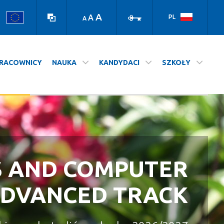
high
log
contrast
in
A
A
PL
A
version
RACOWNICY
NAUKA
KANDYDACI
SZKOŁY
S AND COMPUTER
A NASZ WYDZIAŁ
STUDIUJ NA UJ
ADVANCED TRACK