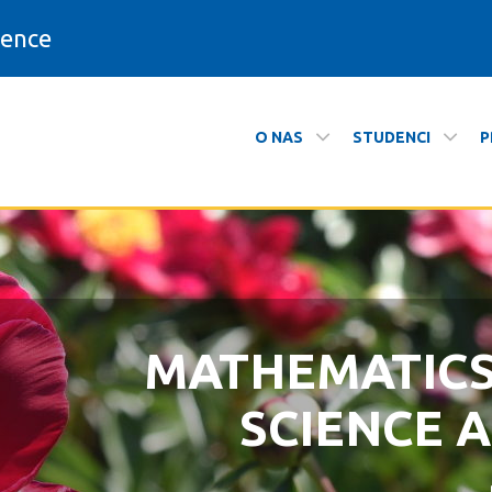
ience
O NAS
STUDENCI
P
matyki
MATHEMATIC
ZAPRASZAMY N
SCIENCE 