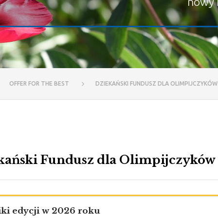
nowy 
OFFER FOR THE BEST
DZIEKAŃSKI FUNDUSZ DLA OLIMPIJCZYKÓW
kański Fundusz dla Olimpijczyków 
ki edycji w 2026 roku