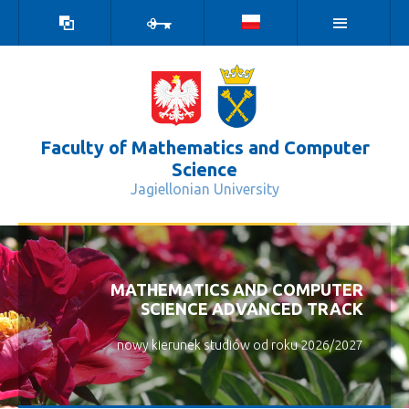
high
log
contrast
in
version
Faculty of Mathematics and Computer
Science
Jagiellonian University
Mertens Scholarship - Wydział Matem
MATHEMATICS AND COMPUTER
SCIENCE ADVANCED TRACK
nowy kierunek studiów od roku 2026/2027