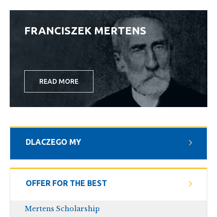
FRANCISZEK MERTENS
READ MORE
DLACZEGO MY
OFFER FOR THE BEST
Mertens Scholarship