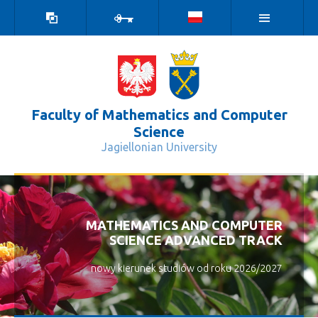
high
log
contrast
in
version
Faculty of Mathematics and Computer
Science
Jagiellonian University
Muzeum komputerów - Wydział Matem
MATHEMATICS AND COMPUTER
SCIENCE ADVANCED TRACK
nowy kierunek studiów od roku 2026/2027