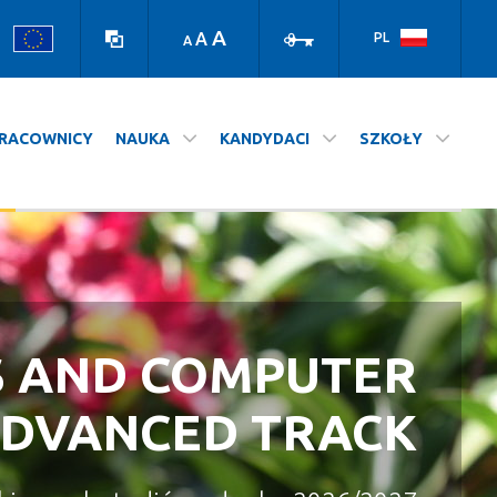
high
log
contrast
in
A
A
PL
A
version
RACOWNICY
NAUKA
KANDYDACI
SZKOŁY
tyki
S AND COMPUTER
A NASZ WYDZIAŁ
STUDIUJ NA UJ
ADVANCED TRACK