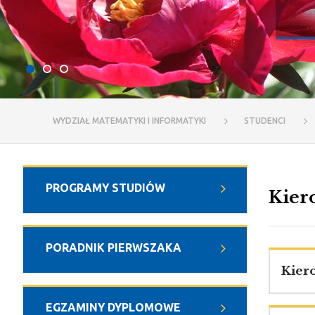
WYDZIAŁ MATEMATYKI I INFORMATYKI
STUDENCI
PROGRAMY STUDIÓW
Kier
PORADNIK PIERWSZAKA
Kier
EGZAMINY DYPLOMOWE