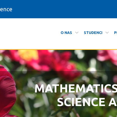
ience
O NAS
STUDENCI
P
czne - Wydział Matematyki i Informa
MATHEMATIC
ZAPRASZAMY N
SCIENCE 