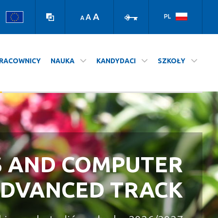
high
log
contrast
in
A
A
PL
A
version
RACOWNICY
NAUKA
KANDYDACI
SZKOŁY
S AND COMPUTER
A NASZ WYDZIAŁ
STUDIUJ NA UJ
ADVANCED TRACK