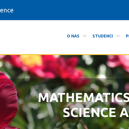
ience
O NAS
STUDENCI
P
formatyki
MATHEMATIC
ZAPRASZAMY N
SCIENCE 