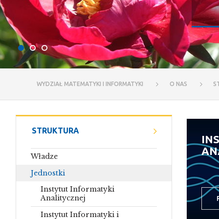
WYDZIAŁ MATEMATYKI I INFORMATYKI
O NAS
S
STRUKTURA
IN
AN
Władze
Jednostki
Instytut Informatyki
Analitycznej
Instytut Informatyki i