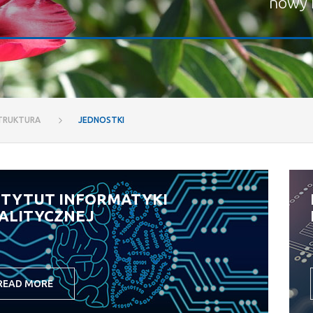
nowy 
TRUKTURA
JEDNOSTKI
STYTUT INFORMATYKI
ALITYCZNEJ
READ MORE