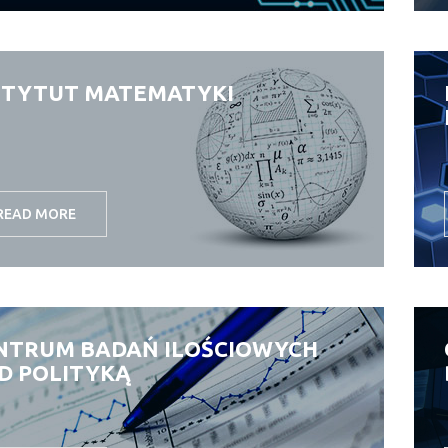
STYTUT MATEMATYKI
READ MORE
NTRUM BADAŃ ILOŚCIOWYCH
D POLITYKĄ