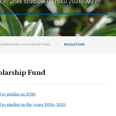
kierunek studiów od roku 2026/2027
A ZDANOWSKA SCHOLARSHIP FUND
REGULATIONS
olarship Fund
 to studies in 2026
d to studies in the years 2024–2025