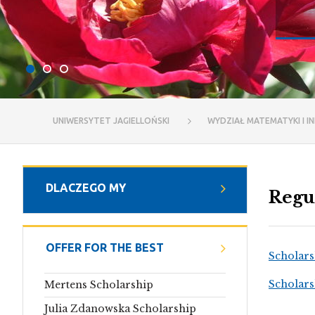
UNIWERSYTET JAGIELLOŃSKI
WYDZIAŁ MATEMATYKI I I
DLACZEGO MY
Regu
OFFER FOR THE BEST
Scholars
Scholars
Mertens Scholarship
Julia Zdanowska Scholarship