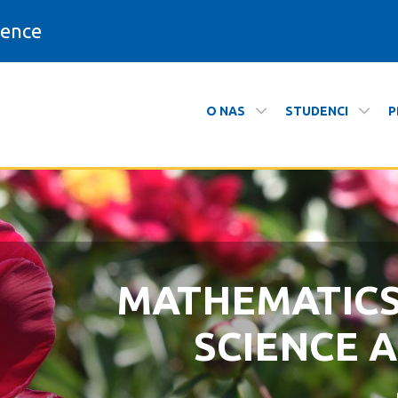
ience
O NAS
STUDENCI
P
Informatyki
MATHEMATIC
ZAPRASZAMY N
SCIENCE 