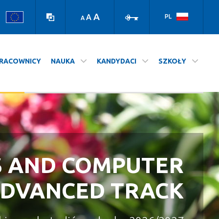
high
log
contrast
in
A
A
PL
A
version
RACOWNICY
NAUKA
KANDYDACI
SZKOŁY
S AND COMPUTER
A NASZ WYDZIAŁ
STUDIUJ NA UJ
ADVANCED TRACK