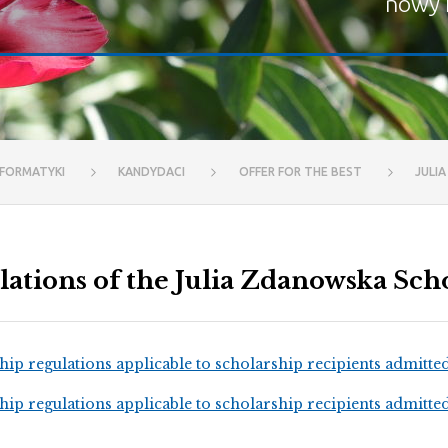
nowy 
NFORMATYKI
KANDYDACI
OFFER FOR THE BEST
JULI
lations of the Julia Zdanowska Sch
hip regulations applicable to scholarship recipients admitted
hip regulations applicable to scholarship recipients admitte