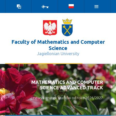
high
log
contrast
in
version
Faculty of Mathematics and Computer
Science
Jagiellonian University
Results - Wydział Matematyki i Info
MATHEMATICS AND COMPUTER
SCIENCE ADVANCED TRACK
nowy kierunek studiów od roku 2026/2027