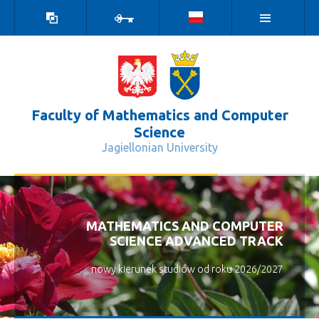
high
log
contrast
in
version
Faculty of Mathematics and Computer
Science
Jagiellonian University
Dziekani i pełnomocnicy - Wydział M
MATHEMATICS AND COMPUTER
SCIENCE ADVANCED TRACK
nowy kierunek studiów od roku 2026/2027