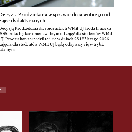
Decyzja Prodziekana w sprawie dnia wolnego od
Spot
zajęć dydaktycznych
Centr
na Ka
Decyzją Prodziekana ds. studenckich WMiI UJ środa 11 marca
10:00
2026 roku będzie dniem wolnym od zajęć dla studentów WMiI
Dzień
UJ. Prodziekan zarządził też, że w dniach 26 i 27 lutego 2026
aby s
zajęcia dla studentów WMiI UJ będą odbywały się w trybie
studi
zdalnym.
dział
budyn
s