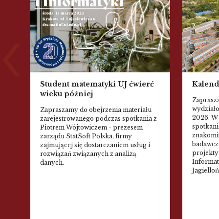
Kalend
Student matematyki UJ ćwierć
wieku później
Zaprasza
wydział
Zapraszamy do obejrzenia materiału
2026. W
zarejestrowanego podczas spotkania z
spotkani
Piotrem Wójtowiczem - prezesem
znakomi
zarządu StatSoft Polska, firmy
badawczy
zajmującej się dostarczaniem usług i
projekty
rozwiązań związanych z analizą
Informat
danych.
Jagiello