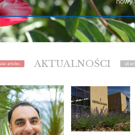
nowy 
AKTUALNOŚCI
ular
articles
all
art