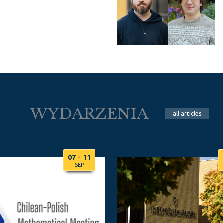
WYDARZENIA
all
articles
-
07
11
SEP