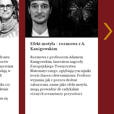
Efekt motyla - rozmowa z A.
Ka
Kanigowskim
Se
si
dcastu
Rozmowa z profesorem Adamem
20
sorów
Kanigowskim, laureatem nagrody
dy
 na temat
Europejskiego Towarzystwa
Op
adają w
Matematycznego, zgłębiającym tajniki
pr
d:
teorii chaosu i determinizmu. Profesor
wyjaśnia, jak z pozoru drobne
ki czy
zaburzenia, znane jako efekt motyla,
letnie
mogą prowadzić do radykalnie
różnych scenariuszy przyszłości.
m się