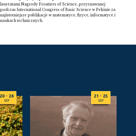
laureatami Nagrody Frontiers of Science, przyznawanej
podczas International Congress of Basic Science w Pekinie za
najistotniejsze publikacje w matematyce, fizyce, informatyce i
naukach technicznych.
-
-
20
26
21
25
SEP
SEP