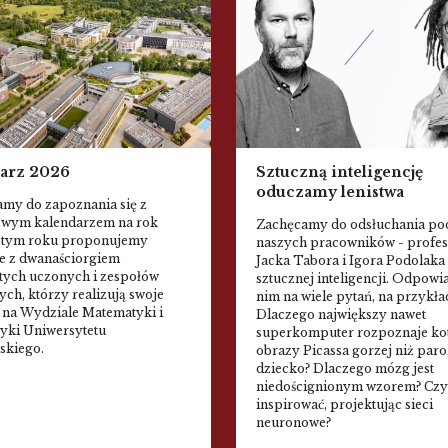
arz 2026
Sztuczną inteligencję
oduczamy lenistwa
my do zapoznania się z
owym kalendarzem na rok
Zachęcamy do odsłuchania po
 tym roku proponujemy
naszych pracowników - profe
e z dwanaściorgiem
Jacka Tabora i Igora Podolaka
tych uczonych i zespołów
sztucznej inteligencji. Odpowi
ch, którzy realizują swoje
nim na wiele pytań, na przykła
 na Wydziale Matematyki i
Dlaczego największy nawet
yki Uniwersytetu
superkomputer rozpoznaje kot
ńskiego.
obrazy Picassa gorzej niż paro
dziecko? Dlaczego mózg jest
niedoścignionym wzorem? Czy
inspirować, projektując sieci
neuronowe?