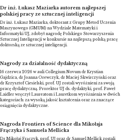
Dr inż. Łukasz Maziarka autorem najlepszej
polskiej pracy ze sztucznej inteligencji
Dr inż. Łukasz Maziarka, doktorant z Grupy Metod Uczenia
Maszynowego (GMUM) na Wydziale Matematyki i
Informatyki UJ, zdobył nagrodę Polskiego Stowarzyszenia
Sztucznej Inteligencji w konkursie na najlepszą polską pracę
doktorską ze sztucznej inteligencji.
Nagrody za działalność dydaktyczną
16 czerwca 2026 w auli Collegium Novum dr Krystian
Gajdzica, dr Joanna Orewczyk, dr Maciej Skwirczyński oraz
dr Krzysztof Ciesielski, prof. UJ zostali wyróżnieni za swoją
pracę dydaktyczną. Prorektor UJ ds. dydaktyki, prof. Paweł
Laidler wręczył Laureatom i Lauretkom wyróżnienia w dwóch
kategoriach: za wysoką jakość kształcenia oraz za znaczące
osiągnięcia dydaktyczne.
Nagroda Frontiers of Science dla Mikołaja
Frączyka i Samuela Mellicka
Dr Mikołaj Frączyk, prof. UJ oraz dr Samuel Mellick zostali