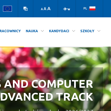
high
log
contrast
in
A
A
PL
A
version
RACOWNICY
NAUKA
KANDYDACI
SZKOŁY
S AND COMPUTER
A NASZ WYDZIAŁ
STUDIUJ NA UJ
ADVANCED TRACK