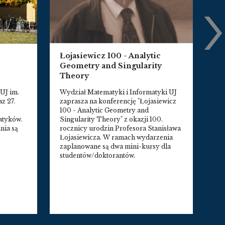
F
Łojasiewicz 100 - Analytic
Geometry and Singularity
Za
Theory
Ha
wr
UJ im.
Wydział Matematyki i Informatyki UJ
10
z 27.
zaprasza na konferencję "Łojasiewicz
oka
100 - Analytic Geometry and
pr
atyków.
Singularity Theory" z okazji 100.
i 
nia są
rocznicy urodzin Profesora Stanisława
wy
Łojasiewicza. W ramach wydarzenia
zaplanowane są dwa mini-kursy dla
studentów/doktorantów.