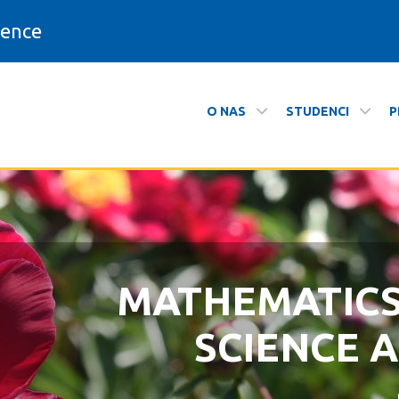
ience
O NAS
STUDENCI
P
matyki
MATHEMATIC
ZAPRASZAMY N
SCIENCE 