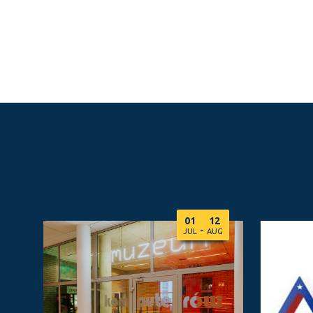
01
12
-
JUL
AUG