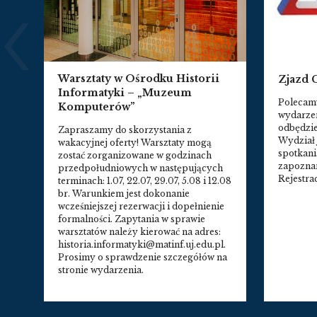
Warsztaty w Ośrodku Historii
Zjazd C
Informatyki – „Muzeum
Polecam
Komputerów”
wydarzen
odbędzie
Zapraszamy do skorzystania z
Wydział 
wakacyjnej oferty! Warsztaty mogą
spotkani
zostać zorganizowane w godzinach
zapoznan
przedpołudniowych w następujących
Rejestra
terminach: 1.07, 22.07, 29.07, 5.08 i 12.08
br. Warunkiem jest dokonanie
wcześniejszej rezerwacji i dopełnienie
formalności. Zapytania w sprawie
warsztatów należy kierować na adres:
historia.informatyki@matinf.uj.edu.pl.
Prosimy o sprawdzenie szczegółów na
stronie wydarzenia.