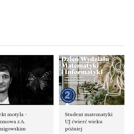
ekt motyla -
Student matematyki
zmowa z A.
UJ ćwierć wieku
nigowskim
później