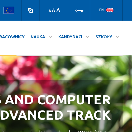
Wersja
Zaloguj
kontrastowa
A
A
EN
A
RACOWNICY
NAUKA
KANDYDACI
SZKOŁY
S AND COMPUTER
A NASZ WYDZIAŁ
STUDIUJ NA UJ
ADVANCED TRACK