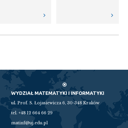
WYDZIAŁ MATEMATYKI I INFORMATYKI
ul. Prof. S. Łojasiewicza 6, 30-348 Kraków
tel. +48 12 664 66 29
matinf@uj.edu.pl