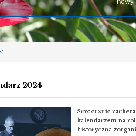
nowy 
YĆ
ndarz 2024
Serdecznie zachęca
kalendarzem na rok
historyczna zorgan