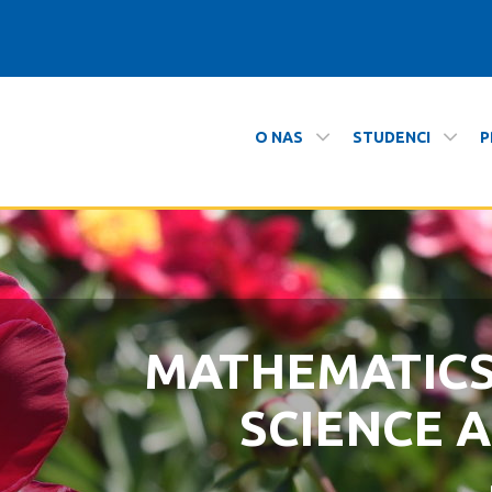
O NAS
STUDENCI
P
i i Informatyki
MATHEMATIC
ZAPRASZAMY N
SCIENCE 