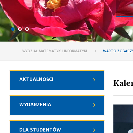
WYDZIAŁ MATEMATYKI I INFORMATYKI
WARTO ZOBACZ
AKTUALNOŚCI
Kale
WYDARZENIA
DLA STUDENTÓW