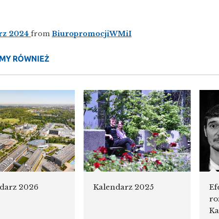
rz 2024
from
BiuropromocjiWMiI
MY RÓWNIEŻ
darz 2026
Ef
Kalendarz 2025
ro
Ka