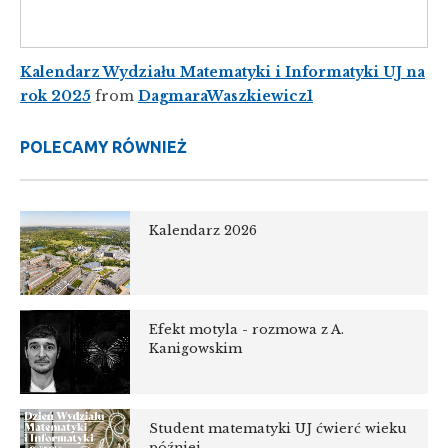
Kalendarz Wydziału Matematyki i Informatyki UJ na
rok 2025
from
DagmaraWaszkiewicz1
POLECAMY RÓWNIEŻ
Kalendarz 2026
Efekt motyla - rozmowa z A.
Kanigowskim
Student matematyki UJ ćwierć wieku
później