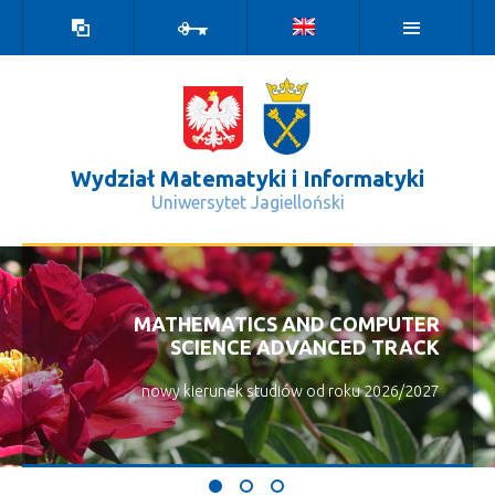
Wersja
Zaloguj
kontrastowa
Wydział Matematyki i Informatyki
Uniwersytet Jagielloński
Warto zobaczyć - Wydział Matematyk
MATHEMATICS AND COMPUTER
SCIENCE ADVANCED TRACK
nowy kierunek studiów od roku 2026/2027