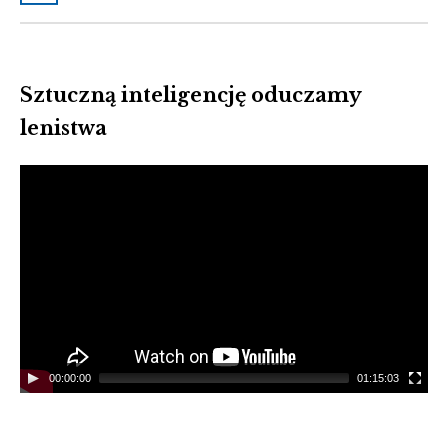
Sztuczną inteligencję oduczamy
lenistwa
Video
Player
00:00:00
01:15:03