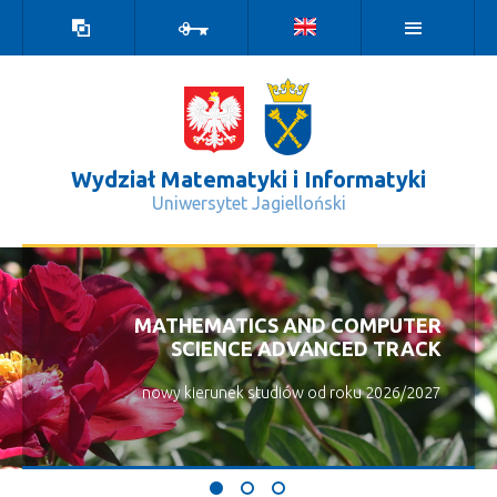
Wersja
Zaloguj
kontrastowa
Wydział Matematyki i Informatyki
Uniwersytet Jagielloński
Warto zobaczyć - Wydział Matematyk
MATHEMATICS AND COMPUTER
SCIENCE ADVANCED TRACK
nowy kierunek studiów od roku 2026/2027