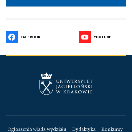
FACEBOOK
YOUTUBE
Ogłoszenia władz wydziału
Dydaktyka
Konkursy