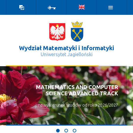
Wersja
Zaloguj
kontrastowa
Wydział Matematyki i Informatyki
Uniwersytet Jagielloński
2024 - Wydział Matematyki i Informa
MATHEMATICS AND COMPUTER
SCIENCE ADVANCED TRACK
nowy kierunek studiów od roku 2026/2027