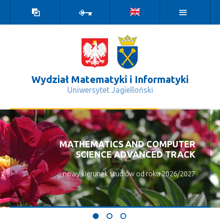
Wersja
Zaloguj
kontrastowa
Wydział Matematyki i Informatyki
Uniwersytet Jagielloński
#start - Wydział Matematyki i Infor
MATHEMATICS AND COMPUTER
SCIENCE ADVANCED TRACK
nowy kierunek studiów od roku 2026/2027