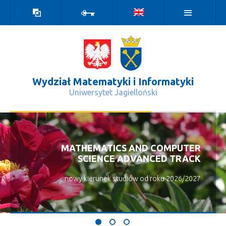
Wersja
Zaloguj
kontrastowa
Wydział Matematyki i Informatyki
Uniwersytet Jagielloński
Matematyka - Wydział Matematyki i
MATHEMATICS AND COMPUTER
SCIENCE ADVANCED TRACK
nowy kierunek studiów od roku 2026/2027