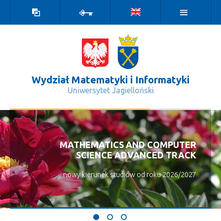
Wersja
Zaloguj
kontrastowa
Wydział Matematyki i Informatyki
Uniwersytet Jagielloński
MCS Advanced Track - Wydział Matem
MATHEMATICS AND COMPUTER
SCIENCE ADVANCED TRACK
nowy kierunek studiów od roku 2026/2027