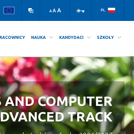
high
log
contrast
in
A
A
PL
A
version
RACOWNICY
NAUKA
KANDYDACI
SZKOŁY
S AND COMPUTER
A NASZ WYDZIAŁ
STUDIUJ NA UJ
ADVANCED TRACK