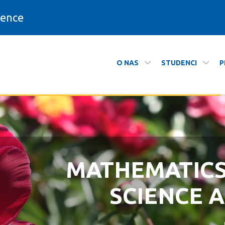
ience
O NAS
STUDENCI
P
matyki
MATHEMATIC
ZAPRASZAMY N
SCIENCE 