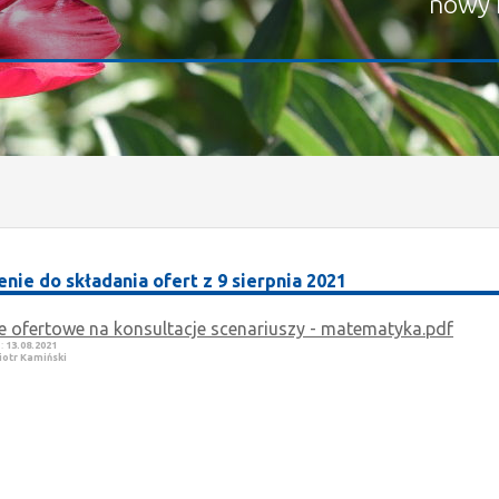
nowy 
nie do składania ofert z 9 sierpnia 2021
e ofertowe na konsultacje scenariuszy - matematyka.pdf
e:
13.08.2021
iotr Kamiński