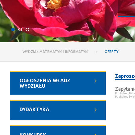
WYDZIAŁ MATEMATYKI I INFORMATYKI
OFERTY
Zaprosze
OGŁOSZENIA WŁADZ
WYDZIAŁU
Zapytani
Published Dat
Published by:
P
DYDAKTYKA