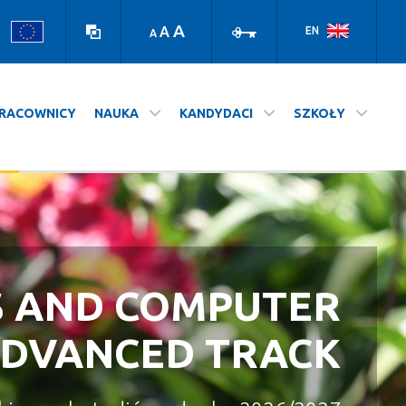
Wersja
Zaloguj
kontrastowa
A
A
EN
A
RACOWNICY
NAUKA
KANDYDACI
SZKOŁY
S AND COMPUTER
A NASZ WYDZIAŁ
STUDIUJ NA UJ
ADVANCED TRACK