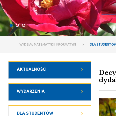
WYDZIAŁ MATEMATYKI I INFORMATYKI
DLA STUDENTÓ
AKTUALNOŚCI
Decy
dyda
WYDARZENIA
DLA STUDENTÓW