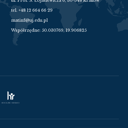
ul. Prof. S. Łojasiewicza 6, 30-348 Kraków
tel. +48 12 664 66 29
matinf@uj.edu.pl
Współrzędne:
50.030769, 19.906825