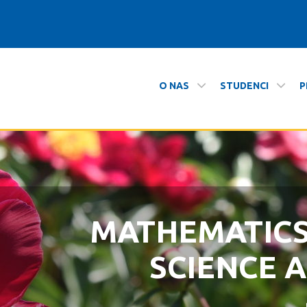
O NAS
STUDENCI
P
 i Informatyki
MATHEMATIC
ZAPRASZAMY N
SCIENCE 