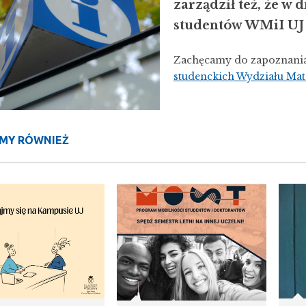
zarządził też, że w 
studentów WMiI UJ 
Zachęcamy do zapoznania 
studenckich Wydziału Mate
MY RÓWNIEŻ