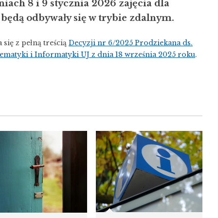
dniach 8 i 9 stycznia 2026 zajęcia dla
będą odbywały się w trybie zdalnym.
się z pełną treścią
Decyzji nr 6/2025 Prodziekana ds.
matyki i Informatyki UJ z dnia 18 września 2025 roku
.