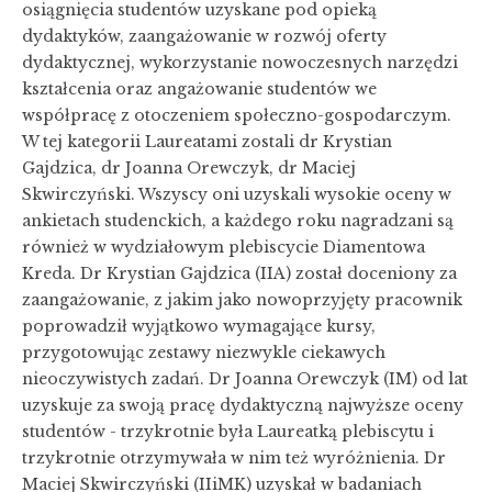
osiągnięcia studentów uzyskane pod opieką
dydaktyków, zaangażowanie w rozwój oferty
dydaktycznej, wykorzystanie nowoczesnych narzędzi
kształcenia oraz angażowanie studentów we
współpracę z otoczeniem społeczno-gospodarczym.
W tej kategorii Laureatami zostali dr Krystian
Gajdzica, dr Joanna Orewczyk, dr Maciej
Skwirczyński. Wszyscy oni uzyskali wysokie oceny w
ankietach studenckich, a każdego roku nagradzani są
również w wydziałowym plebiscycie Diamentowa
Kreda. Dr Krystian Gajdzica (IIA) został doceniony za
zaangażowanie, z jakim jako nowoprzyjęty pracownik
poprowadził wyjątkowo wymagające kursy,
przygotowując zestawy niezwykle ciekawych
nieoczywistych zadań. Dr Joanna Orewczyk (IM) od lat
uzyskuje za swoją pracę dydaktyczną najwyższe oceny
studentów - trzykrotnie była Laureatką plebiscytu i
trzykrotnie otrzymywała w nim też wyróżnienia. Dr
Maciej Skwirczyński (IIiMK) uzyskał w badaniach