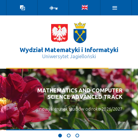
Wersja
Zaloguj
kontrastowa
Wydział Matematyki i Informatyki
Uniwersytet Jagielloński
Aktualności - Wydział Matematyki i 
MATHEMATICS AND COMPUTER
SCIENCE ADVANCED TRACK
nowy kierunek studiów od roku 2026/2027