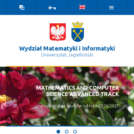
Wersja
Zaloguj
kontrastowa
Wydział Matematyki i Informatyki
Uniwersytet Jagielloński
Aktualności - Wydział Matematyki i 
MATHEMATICS AND COMPUTER
SCIENCE ADVANCED TRACK
nowy kierunek studiów od roku 2026/2027