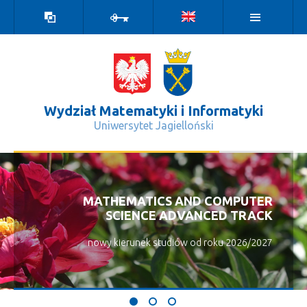
Wersja
Zaloguj
kontrastowa
Wydział Matematyki i Informatyki
Uniwersytet Jagielloński
Aktualności - Wydział Matematyki i 
MATHEMATICS AND COMPUTER
SCIENCE ADVANCED TRACK
nowy kierunek studiów od roku 2026/2027