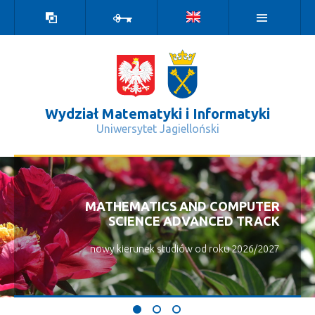
Wersja
Zaloguj
kontrastowa
Wydział Matematyki i Informatyki
Uniwersytet Jagielloński
Aktualności - Wydział Matematyki i 
MATHEMATICS AND COMPUTER
SCIENCE ADVANCED TRACK
nowy kierunek studiów od roku 2026/2027