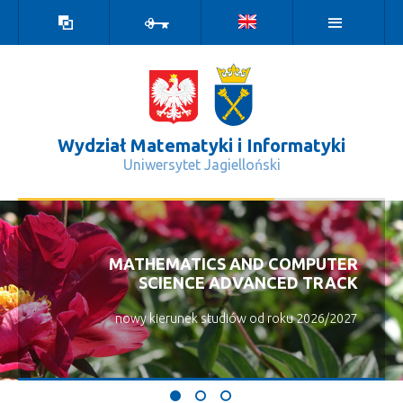
Wersja
Zaloguj
kontrastowa
Wydział Matematyki i Informatyki
Uniwersytet Jagielloński
Aktualności - Wydział Matematyki i 
MATHEMATICS AND COMPUTER
SCIENCE ADVANCED TRACK
nowy kierunek studiów od roku 2026/2027