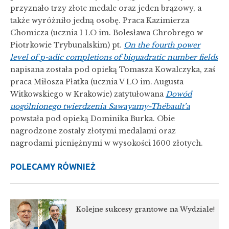
przyznało trzy złote medale oraz jeden brązowy, a
także wyróżniło jedną osobę. Praca Kazimierza
Chomicza (ucznia I LO im. Bolesława Chrobrego w
Piotrkowie Trybunalskim) pt.
On the fourth power
level of p-adic completions of biquadratic number fields
napisana została pod opieką Tomasza Kowalczyka, zaś
praca Miłosza Płatka (ucznia V LO im. Augusta
Witkowskiego w Krakowie) zatytułowana
Dowód
uogólnionego twierdzenia Sawayamy-Thébault’a
powstała pod opieką Dominika Burka. Obie
nagrodzone zostały złotymi medalami oraz
nagrodami pieniężnymi w wysokości 1600 złotych.
POLECAMY RÓWNIEŻ
Kolejne sukcesy grantowe na Wydziale!