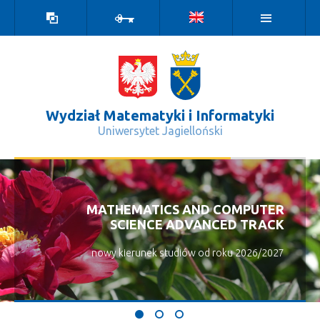
Wersja
Zaloguj
kontrastowa
Wydział Matematyki i Informatyki
Uniwersytet Jagielloński
Aktualności - Wydział Matematyki i 
MATHEMATICS AND COMPUTER
SCIENCE ADVANCED TRACK
nowy kierunek studiów od roku 2026/2027